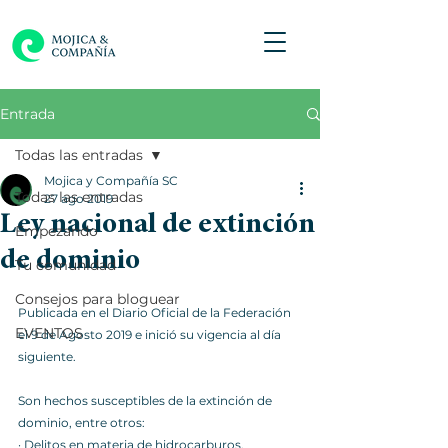
Entrada
Todas las entradas
Mojica y Compañía SC
Todas las entradas
27 ago 2019
Ley nacional de extinción
Empezando
de dominio
Tu comunidad
Consejos para bloguear
Publicada en el Diario Oficial de la Federación 
EVENTOS
el 9 de Agosto 2019 e inició su vigencia al día 
siguiente. 
Son hechos susceptibles de la extinción de 
dominio, entre otros: 
· Delitos en materia de hidrocarburos, 