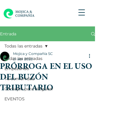
Entrada
Todas las entradas
Mojica y Compañía SC
Todas las entradas
21 abr 2020
PRÓRROGA EN EL USO
Empezando
DEL BUZÓN
Tu comunidad
TRIBUTARIO
Consejos para bloguear
EVENTOS