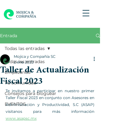
Entrada
Todas las entradas
Mojica y Compañía SC
Todas las entradas
2 ene 2023
Taller de Actualización
Empezando
Fiscal 2023
Tu comunidad
Te invitamos a participar en nuestro primer 
Consejos para bloguear
Taller Fiscal 2023 en conjunto con Asesores en 
EVENTOS
Administración y Productividad, S.C (ASAP) 
visitanos para más información 
www.asapsc.mx