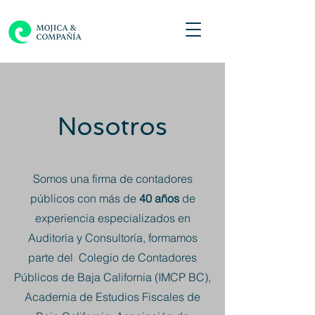
Nosotros
Somos una firma de contadores
públicos con más de
40 años
de
experiencia especializados en
Auditoría y Consultoría, formamos
parte del Colegio de Contadores
Públicos de Baja California (IMCP BC),
Academia de Estudios Fiscales de