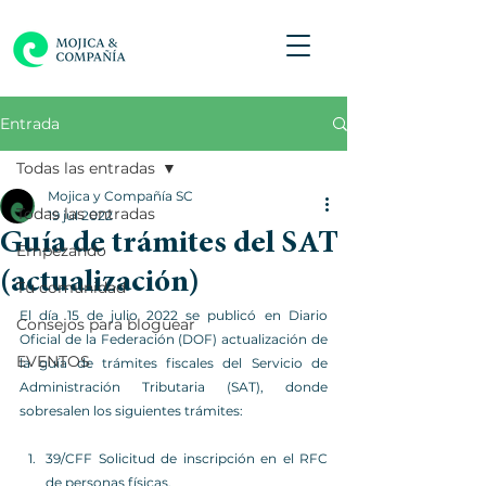
Entrada
Todas las entradas
Mojica y Compañía SC
Todas las entradas
19 jul 2022
Guía de trámites del SAT
Empezando
(actualización)
Tu comunidad
El día 15 de julio 2022 se publicó en Diario 
Consejos para bloguear
Oficial de la Federación (DOF) actualización de 
EVENTOS
la guía de trámites fiscales del Servicio de 
Administración Tributaria (SAT), donde 
sobresalen los siguientes trámites:
39/CFF Solicitud de inscripción en el RFC 
de personas físicas.