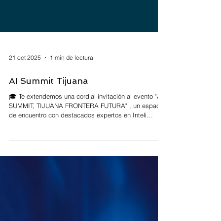
21 oct 2025
1 min de lectura
AI Summit Tijuana
🎓 Te extendemos una cordial invitación al evento "AI
SUMMIT, TIJUANA FRONTERA FUTURA" , un espacio
de encuentro con destacados expertos en Inteli
gencia Artificial (IA), donde se abordarán las
tendencias y aplicaciones más relevantes del sector.
📅 El próximo 5 de noviembre , el Mtro. David Mojica
participará como ponente en el workshop titulado "IA
para productividad analítica, formación de talento y
automatización de decisiones" , compartiendo su
visión y experiencia en