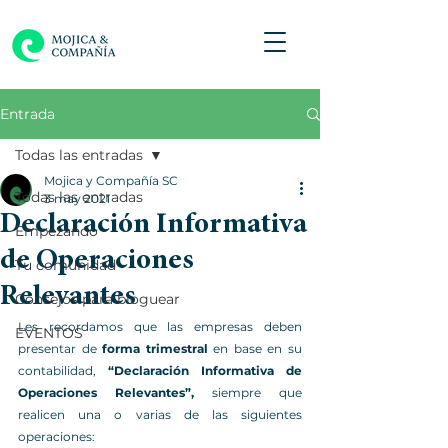
Entrada
Todas las entradas
Mojica y Compañía SC
Todas las entradas
3 may 2021
Declaración Informativa
Empezando
de Operaciones
Tu comunidad
Relevantes
Consejos para bloguear
Les recordamos que las empresas deben 
EVENTOS
presentar de 
forma trimestral
 en base en su 
contabilidad, 
“Declaración Informativa de 
Operaciones Relevantes”,
 siempre que 
realicen una o varias de las siguientes 
operaciones: 