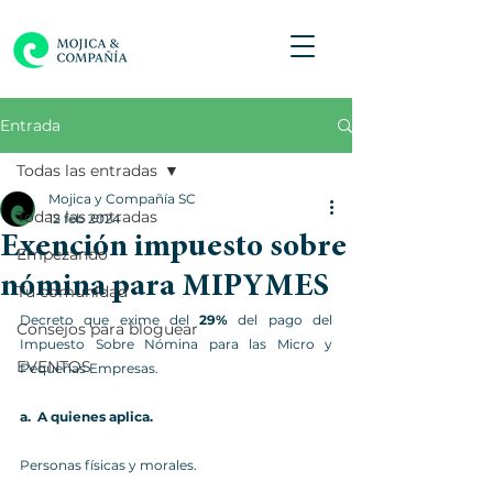
Entrada
Todas las entradas
Mojica y Compañía SC
Todas las entradas
12 feb 2024
Exención impuesto sobre
Empezando
nómina para MIPYMES
Tu comunidad
Decreto que exime del 
29%
 del pago del 
Consejos para bloguear
Impuesto Sobre Nómina para las Micro y 
EVENTOS
Pequeñas Empresas.
a.  
A quienes aplica.
Personas físicas y morales.