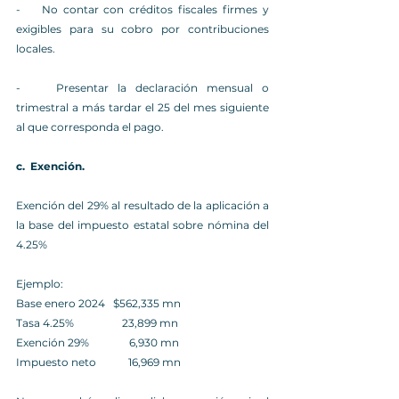
-    
No contar con créditos fiscales firmes y 
exigibles para su cobro por contribuciones 
locales.
-    
Presentar la declaración mensual o 
trimestral a más tardar el 25 del mes siguiente 
al que corresponda el pago.
c.  
Exención.
Exención del 29% al resultado de la aplicación a 
la base del impuesto estatal sobre nómina del 
4.25%
Ejemplo:
Base enero 2024 
  $562,335 mn
Tasa 4.25%
                  23,899 mn
Exención 29%
               6,930 mn
Impuesto neto
            16,969 mn