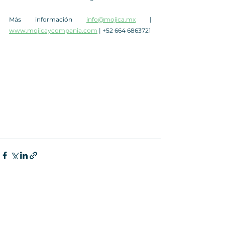
Más información 
info@mojica.mx
 | 
www.mojicaycompania.com
 | +52 664 6863721
Ver todo
Entradas recientes