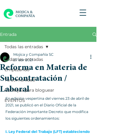
Entrada
Todas las entradas
Mojica y Compañía SC
Todas las entradas
27 abr 2021
Reforma en Materia de
Empezando
Subcontratación /
Tu comunidad
Laboral
Consejos para bloguear
En edición vespertina del viernes 23 de abril de 
EVENTOS
2021, se publicó en el Diario Oficial de la 
Federación importante Decreto que modifica 
los siguientes ordenamientos:
I. Ley Federal del Trabajo (LFT) estableciendo 