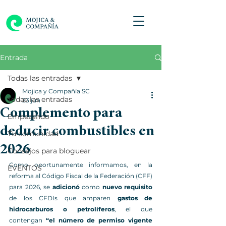
Entrada
Todas las entradas
Mojica y Compañía SC
Todas las entradas
23 jun
Complemento para
Empezando
deducir combustibles en
Tu comunidad
2026
Consejos para bloguear
Como oportunamente informamos, en la 
EVENTOS
reforma al Código Fiscal de la Federación (CFF) 
para 2026, se 
adicionó
 como 
nuevo requisito
de los CFDIs que amparen 
gastos de 
hidrocarburos o petrolíferos
, el que 
contengan 
“el número de permiso vigente 