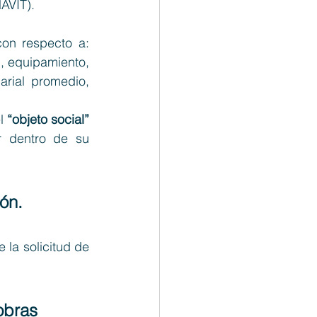
AVIT).
con respecto a: 
, equipamiento, 
arial promedio, 
l 
“objeto social”
 dentro de su 
ón.
la solicitud de 
obras 