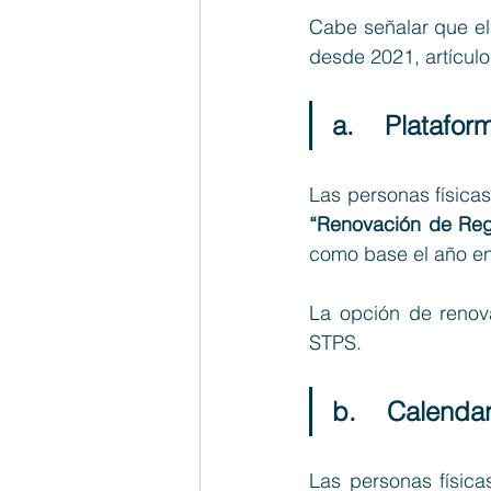
Cabe señalar que el
desde 2021, artículo
a.    Platafor
Las personas física
“Renovación de Reg
como base el
 año e
La opción de renova
STPS.
b.    Calendar
Las personas física