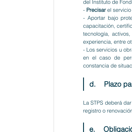
del Instituto de Fon
- 
Precisar
 el servici
- 
Aportar bajo prot
capacitación, certif
tecnología, activos,
experiencia, entre ot
- 
Los servicios u ob
en el caso de pers
constancia de situaci
d.    Plazo p
La STPS deberá dar
registro o renovaci
e.    Obligac