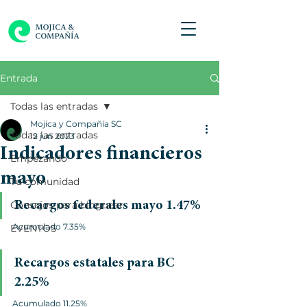
Entrada
Todas las entradas
Mojica y Compañía SC
Todas las entradas
12 jun 2023
Indicadores financieros
Empezando
mayo
Tu comunidad
Consejos para bloguear
Recargos federales mayo 1.47%
Acumulado 7.35%
EVENTOS
Recargos estatales para BC 
2.25%
Acumulado 11.25%