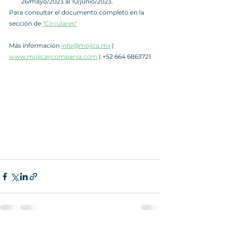
26/mayo/2023 al 10/junio/2023.
Para consultar el documento completo en la 
sección de 
"Circulares"
Más información 
info@mojica.mx
 | 
www.mojicaycompania.com
 | +52 664 6863721