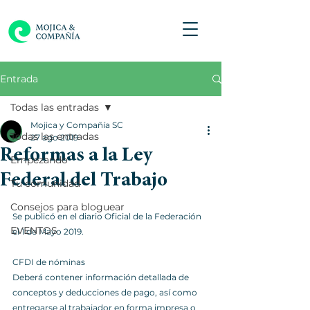
Entrada
Todas las entradas
Mojica y Compañía SC
Todas las entradas
27 ago 2019
Reformas a la Ley
Empezando
Federal del Trabajo
Tu comunidad
Consejos para bloguear
Se publicó en el diario Oficial de la Federación 
EVENTOS
el 1 de Mayo 2019. 
CFDI de nóminas 
Deberá contener información detallada de 
conceptos y deducciones de pago, así como 
entregarse al trabajador en forma impresa o 