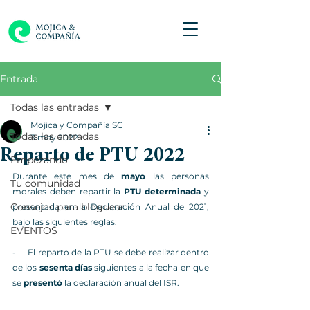
Entrada
Todas las entradas
Mojica y Compañía SC
Todas las entradas
3 may 2022
Reparto de PTU 2022
Empezando
Durante este mes de 
mayo
 las personas 
Tu comunidad
morales deben repartir la 
PTU determinada
 y 
Consejos para bloguear
presentada en la Declaración Anual de 2021, 
bajo las siguientes reglas:
EVENTOS
-     El reparto de la PTU se debe realizar dentro 
de los 
sesenta días
 siguientes a la fecha en que 
se 
presentó
 la declaración anual del ISR. 